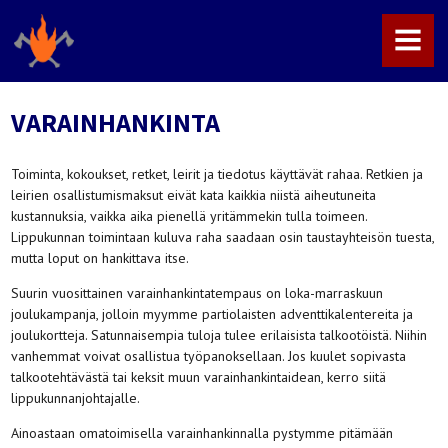
MENU
VARAINHANKINTA
Toiminta, kokoukset, retket, leirit ja tiedotus käyttävät rahaa. Retkien ja
leirien osallistumismaksut eivät kata kaikkia niistä aiheutuneita
kustannuksia, vaikka aika pienellä yritämmekin tulla toimeen.
Lippukunnan toimintaan kuluva raha saadaan osin taustayhteisön tuesta,
mutta loput on hankittava itse.
Suurin vuosittainen varainhankintatempaus on loka-marraskuun
joulukampanja, jolloin myymme partiolaisten adventtikalentereita ja
joulukortteja. Satunnaisempia tuloja tulee erilaisista talkootöistä. Niihin
vanhemmat voivat osallistua työpanoksellaan. Jos kuulet sopivasta
talkootehtävästä tai keksit muun varainhankintaidean, kerro siitä
lippukunnanjohtajalle.
Ainoastaan omatoimisella varainhankinnalla pystymme pitämään