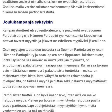
osallistumismaksut niin alhaisina, kuin ne ovat tähän asti olleet.
Osallistumalla varainhankintaan vanhemmat pääsevät konkreettisesti
tukemaan lapsen partioharrastusta.
Joulukampanja syksyisin
Kampanjatuotteet eli adventtikalenterit ja joulukortit ovat Suomen
Partiolaiset ry:n ja Hämeen Partiopiiri ry:n valmistamia. Lippukunnat
ottavat tavarat myyntiin ja jakavat ne edelleen myytäviksi jäsenilleen.
Osan myytyjen tuotteiden tuotosta saa Suomen Partiolaiset ry, osan
Hämeen Partiopiiri ry ja osan lapsen oma lippukunta. Jokainen tuote,
jonka lapsenne saa mukaansa, mutta joka jää myymättä, on
ehdottomasti palautettava määräpäivään mennessä. Rahan saa takaisin
vain määräaikaan mennessä palautetuista tuotteista – muista on
maksettava täysi hinta. Jotta vältytään turhalta rahamenolta ja
mielipahalta, on tärkeää myydä ja tilittää sekä palauttaa myymättömät
tuotteet määräpäivään mennessä.
Partiolaisten tuotteilla on hyvä imagoarvo, joten niitä on melko
helppoa myydä. Pienen partiolaisen myyntityötä helpottaa päällä
oleva partioasu. Lapset ohjeistetaan myyntityöhön hyvin, mutta
vanhempien apu ja tuki on tärkeää.