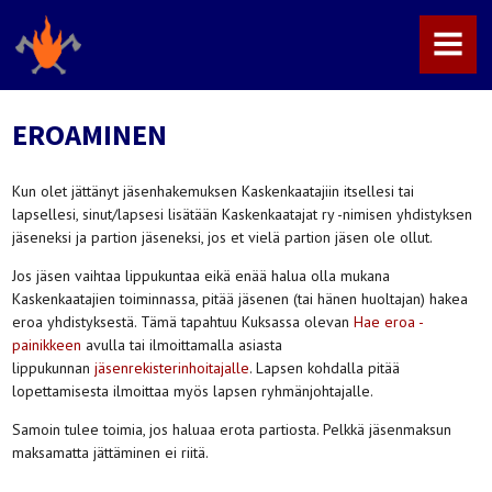
MENU
EROAMINEN
Kun olet jättänyt jäsenhakemuksen Kaskenkaatajiin itsellesi tai
lapsellesi, sinut/lapsesi lisätään Kaskenkaatajat ry -nimisen yhdistyksen
jäseneksi ja partion jäseneksi, jos et vielä partion jäsen ole ollut.
Jos jäsen vaihtaa lippukuntaa eikä enää halua olla mukana
Kaskenkaatajien toiminnassa, pitää jäsenen (tai hänen huoltajan) hakea
eroa yhdistyksestä. Tämä tapahtuu Kuksassa olevan
Hae eroa -
painikkeen
avulla tai ilmoittamalla asiasta
lippukunnan
jäsenrekisterinhoitajalle
. Lapsen kohdalla pitää
lopettamisesta ilmoittaa myös lapsen ryhmänjohtajalle.
Samoin tulee toimia, jos haluaa erota partiosta. Pelkkä jäsenmaksun
maksamatta jättäminen ei riitä.