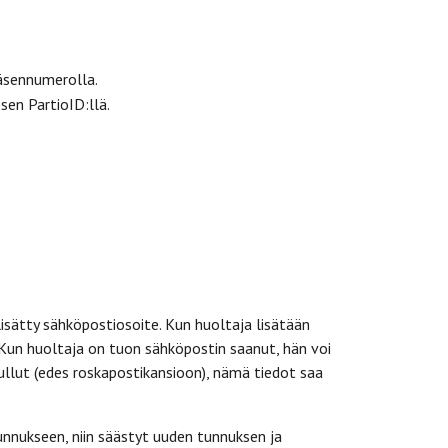
äsennumerolla.
sen PartioID:llä.
isätty sähköpostiosoite. Kun huoltaja lisätään
 Kun huoltaja on tuon sähköpostin saanut, hän voi
tullut (edes roskapostikansioon), nämä tiedot saa
nnukseen, niin säästyt uuden tunnuksen ja