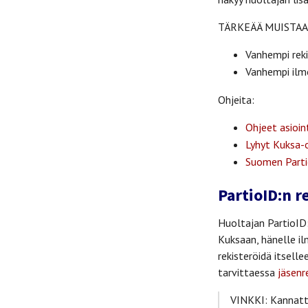
TÄRKEÄÄ MUISTAA
Vanhempi reki
Vanhempi ilmo
Ohjeita:
Ohjeet asioin
Lyhyt Kuksa-
Suomen Partio
PartioID:n 
Huoltajan PartioID:
Kuksaan, hänelle il
rekisteröidä itsell
tarvittaessa
jäsenr
VINKKI: Kannatta