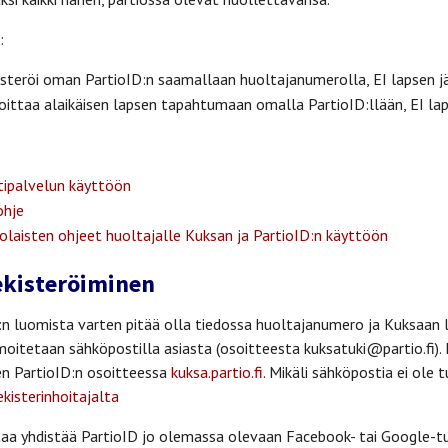
:
steröi oman PartioID:n saamallaan huoltajanumerolla, EI lapsen j
ittaa alaikäisen lapsen tapahtumaan omalla PartioID:llään, EI lap
tipalvelun käyttöön
ohje
laisten ohjeet huoltajalle Kuksan ja PartioID:n käyttöön
rekisteröiminen
n luomista varten pitää olla tiedossa huoltajanumero ja Kuksaan l
moitetaan sähköpostilla asiasta (osoitteesta kuksatuki@partio.fi).
een PartioID:n osoitteessa
kuksa.partio.fi
. Mikäli sähköpostia ei ole 
ekisterinhoitajalta
a yhdistää PartioID jo olemassa olevaan Facebook- tai Google-tu