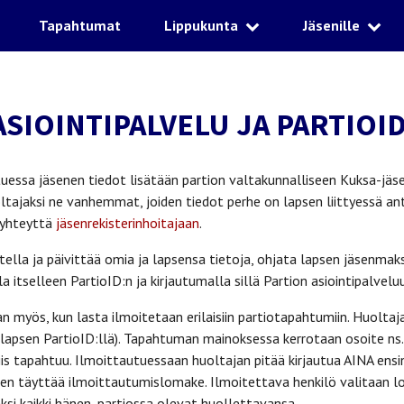
Tapahtumat
Lippukunta
Jäsenille
ASIOINTIPALVELU JA PARTIOI
essa jäsenen tiedot lisätään partion valtakunnalliseen Kuksa-jäsenre
ltajaksi ne vanhemmat, joiden tiedot perhe on lapsen liittyessä ant
 yhteyttä
jäsenrekisterinhoitajaan
.
tella ja päivittää omia ja lapsensa tietoja, ohjata lapsen jäsenma
a itselleen PartioID:n ja kirjautumalla sillä Partion asiointipalveluu
an myös, kun lasta ilmoitetaan erilaisiin partiotapahtumiin. Huolt
s lapsen PartioID:llä). Tapahtuman mainoksessa kerrotaan osoite ns
is tapahtuu. Ilmoittautuessaan huoltajan pitää kirjautua AINA ensin 
tten täyttää ilmoittautumislomake. Ilmoitettava henkilö valitaan 
äksi kaikki hänen, partiossa olevat huollettavansa.