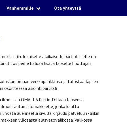
Vanhemmille
Ota yhteyttä
D
kisteriin. Jokaiselle alaikäiselle partiolaiselle on
anut. Jos perhe haluaa lisätä lapselle huoltajan,
ksulaskun omaan verkkopankkiinsa ja tulostaa lapsen
n osoitteessa asiointi.partio.fi
aja ilmoittaa OMALLA PartioID:llään lapsensa
. ilmoittautumislomakkeelle, jonka kautta
linkistä auenneella sivulla kirjaudu palveluun -linkin
lomakkeen yläosasta alasvetovalikosta. Valikossa