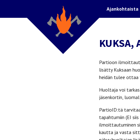
Ajankohtaista
KUKSA, 
Partioon ilmoittautu
lisätty Kuksaan huo
heidän tulee ottaa
Huoltaja voi tarkas
jäsenkortin, luomall
PartioID:tä tarvita
tapahtumiin (EI sii
ilmoittautuminen si
kautta ja vasta si
näkyy huoltajan lis