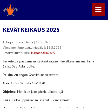
MENU
KEVÄTKEIKAUS 2025
Aulagon Graniittilinna
|
19.5.2025
Viimeinen ilmoittautumispäivä:
16.5.2025
Ilmoittautumislinkki:
kuksaan.fi/82697
Tervetuloa päättämään Kaskenkaatajien kevätkausi maanantaina
19.5.2025 Aulangolle.
Paikka
: Aulangon Graniittilinnan teatteri
Aika
: 19.5.2025 klo 18-19:30
Ohjelma
: Merkkien jako, picnic, ulkopelejä
Kuka
: Kaikki lippukunnan jäsenet + vanhemmat