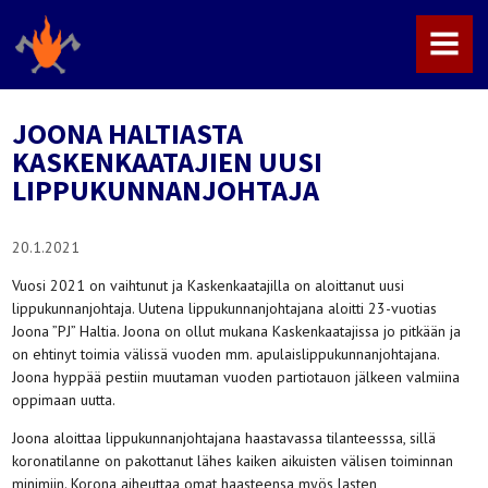
MENU
JOONA HALTIASTA
KASKENKAATAJIEN UUSI
LIPPUKUNNANJOHTAJA
20.1.2021
Vuosi 2021 on vaihtunut ja Kaskenkaatajilla on aloittanut uusi
lippukunnanjohtaja. Uutena lippukunnanjohtajana aloitti 23-vuotias
Joona ”PJ” Haltia. Joona on ollut mukana Kaskenkaatajissa jo pitkään ja
on ehtinyt toimia välissä vuoden mm. apulaislippukunnanjohtajana.
Joona hyppää pestiin muutaman vuoden partiotauon jälkeen valmiina
oppimaan uutta.
Joona aloittaa lippukunnanjohtajana haastavassa tilanteesssa, sillä
koronatilanne on pakottanut lähes kaiken aikuisten välisen toiminnan
minimiin. Korona aiheuttaa omat haasteensa myös lasten